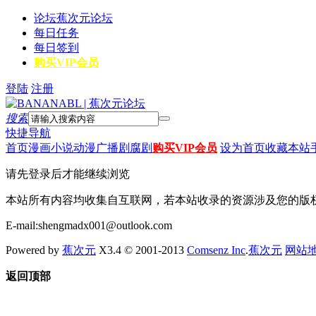
论坛
蕉次元论坛
每日任务
每日签到
购买VIP会员
登陆
注册
搜索
快捷导航
首页
漫画
小说
动漫
广播剧
腐剧
购买VIP会员
设为首页
收藏本站
请先登录后才能继续浏览
本站所有内容均收集自互联网，若本站收录的资源涉及您的版
E-mail:shengmadx001@outlook.com
Powered by
蕉次元
X3.4 © 2001-2013
Comsenz Inc
.
蕉次元
网站
返回顶部