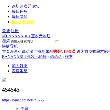
论坛
蕉次元论坛
每日任务
每日签到
购买VIP会员
登陆
注册
搜索
快捷导航
首页
漫画
小说
动漫
广播剧
腐剧
购买VIP会员
设为首页
收藏本站
BANANABL | 蕉次元论坛
›
454545
›
好友
加为好友
发送消息
454545
https://bananabl.net/?43222
主题