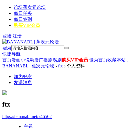
论坛
蕉次元论坛
每日任务
每日签到
购买VIP会员
登陆
注册
搜索
快捷导航
首页
漫画
小说
动漫
广播剧
腐剧
购买VIP会员
设为首页
收藏本站
BANANABL | 蕉次元论坛
›
ftx
›
个人资料
加为好友
发送消息
ftx
https://bananabl.net/?46562
主题