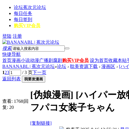
论坛
蕉次元论坛
每日任务
每日签到
购买VIP会员
登陆
注册
搜索
快捷导航
首页
漫画
小说
动漫
广播剧
腐剧
购买VIP会员
设为首页
收藏本站
BANANABL | 蕉次元论坛
»
论坛
›
耽美资源下载
›
漫画区
›
[ハイ
1
2
3
/ 3 页
下一页
返回列表
我要发漫画
[伪娘漫画]
[ハイパー放牧
查看:
1768
|
回
フパコ女装子ちゃん
复:
20
[复制链接]