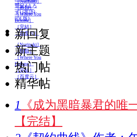
豐父 [よろ
ず] [英語]
[DL版]
新回复
［Nurinaki］
新主题
［獸類］
［Where You
热门帖
Belong］
［完結］
［百度云］
精华帖
1
《成为黑暗暴君的唯一
【完结】