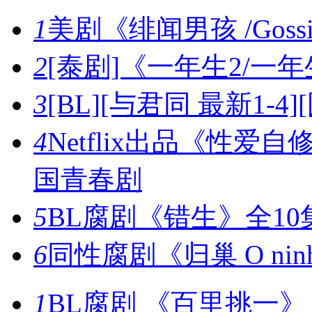
1
美剧《绯闻男孩 /Gossi
2
[泰剧]《一年生2/一
3
[BL][与君同 最新1-4
4
Netflix出品《性爱自
国青春剧
5
BL腐剧《错生》全10
6
同性腐剧《归巢 O ninh
1
BL腐剧 《百里挑一》 