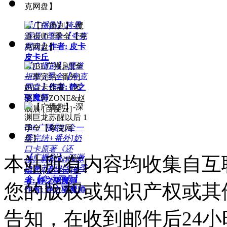
【广播剧】跨界
演员 1季全【夸克
网盘】
作者: 皮卡
皮卡丘
【广播剧】-魔道
祖师 3季全【夸克
网盘】
作者: 静之
驱魔师
[BL广播剧][全一
季完结+番外]奶
口卡原著《还
本站所有内容均收集自互
【广播剧】-深渊
债》轩ZONE&赵
巨龙苏醒以后 1季
成晨 [百度云]
作
全【夸克网盘】
者: 静之驱魔师
您的版权或知识产权或其
作者: 静之驱魔师
告知，在收到邮件后24