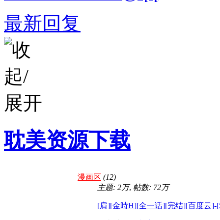
最新回复
耽美资源下载
漫画区
(12)
主题:
2万
,
帖数:
72万
[肩][金時H][全一话][完结][百度云]-[S 