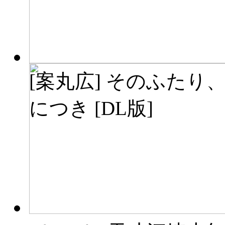
[案丸広] そのふたり
につき [DL版]