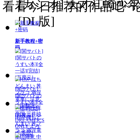
[カシオ] 天才江崎少
看看今日推荐的作品吧~
论
[DL版]
新手教程+密
码
[関サバト]
[関サバトの
うすい本][全
一话][完结]
[百度云]
[C97 ほちど
んまい 丼ブ
ラコ 満淫電
車に注意 中