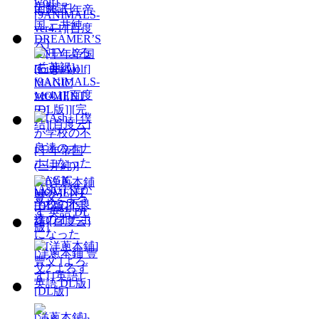
国翻訳]
[C56 千年帝
国 三井純
DREAMER’S
ONLY よろ
ず 英訳]
[tough wolf]
[9ANIMALS-
ver4.1][百度
云]
[千年帝国
(三井純)]
MAGIC
[Ash+] 僕が
MOMENT
学校の不良
[DL版]][完
達のオナホ
结][百度云]
になった
[洋蔥本鋪 豐
父2 よろず
英語 DL版]
[洋蔥本鋪]