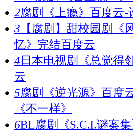
2
腐剧《上瘾》百度云-
3
【腐剧】甜校园剧《
忆》完结百度云
4
日本电视剧《总觉得邻
云
5
腐剧《逆光源》百度云
《不一样》
6
BL腐剧《S.C.I.谜