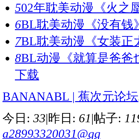
5
02年耽美动漫《火之
6
BL耽美动漫《没有钱
7
BL耽美动漫《女装正
8
BL动漫《就算是爸爸
下载
BANANABL | 蕉次元论坛
今日:
33
|
昨日:
61
|
帖子:
11
a28993320031@qq