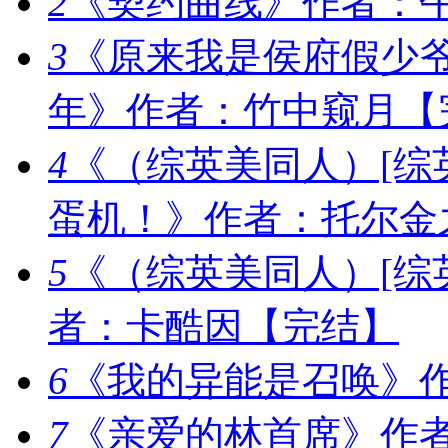
2
《契约曲线》作者：午
3
《原来我是侯府假少爷
年》作者：竹中窥月【
4
《（综英美同人）[综
蛋机！》作者：托尔金
5
《（综英美同人）[综
者：卡酷因【完结】
6
《我的异能是召唤》作
7
《亲爱的林首席》作者