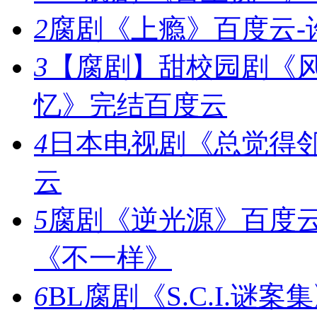
2
腐剧《上瘾》百度云-
3
【腐剧】甜校园剧《
忆》完结百度云
4
日本电视剧《总觉得邻
云
5
腐剧《逆光源》百度云
《不一样》
6
BL腐剧《S.C.I.谜