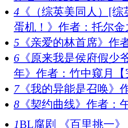
4
《（综英美同人）[综
蛋机！》作者：托尔金
5
《亲爱的林首席》作者
6
《原来我是侯府假少爷
年》作者：竹中窥月【
7
《我的异能是召唤》作
8
《契约曲线》作者：午
1
BL腐剧 《百里挑一》 