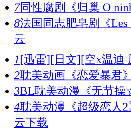
7
同性腐剧《归巢 O ninh
8
法国同志肥皂剧《Les Ble
云
1
[迅雷][日文][空x温迪 
2
耽美动画《恋爱暴君》
3
BL耽美动漫《无节操☆
4
耽美动漫《超级恋人2》《
云下载