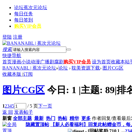
论坛
蕉次元论坛
每日任务
每日签到
购买VIP会员
登陆
注册
搜索
快捷导航
首页
漫画
小说
动漫
广播剧
腐剧
购买VIP会员
设为首页
收藏本站
BANANABL | 蕉次元论坛
»
论坛
›
耽美资源下载
›
图片CG区
收藏本版
|
订阅
图片CG区
今日:
1
|
主题:
89
|
排
1
2
3
4
5
/ 5 页
下一页
返 回
发表帖子
新窗
全部主题
最新
热门
热帖
精华
更多
作者
回复/查看
最后
隐藏置顶帖
【新人必看福利】回复此帖赠金币，每人
-
[回帖奖励
710
]
...
2
3
4