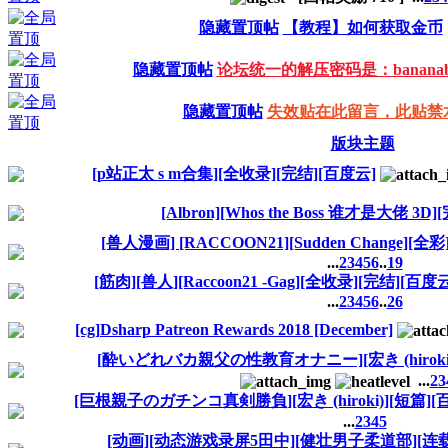
隐藏置顶帖
【教程】如何获取金币
隐藏置顶帖
论坛统一的解压密码是：bananabl
隐藏置顶帖
失效贴在此留言，此贴禁
版块主题
[p站正太 s m合集][全收录][完结][百度云]
[Albron][Whos the Boss 谁才是大佬 3D
[兽人漫画] [RACCOON21][Sudden Change][全彩
...
2
3
4
5
6
..
19
[筋肉][兽人][Raccoon21 -Gag][全收录][完结][百度云
...
2
3
4
5
6
..
26
[cg]Dsharp Patreon Rewards 2018 [December]
[酔いどれバカ親父の性教育オナニー][宏き (hiroki)
...
2
3
[巨根親子のガチンコ真剣勝負][宏き (hiroki)][短篇][
...
2
3
4
5
[动画][动态游戏录屏5田中][健壮男子柔道部][