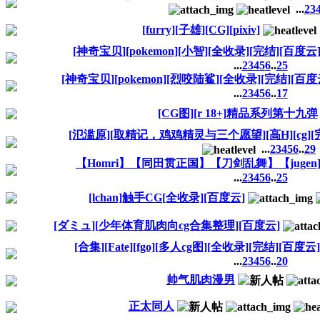
...
2
3
[furry][子雄][CG][pixiv]
[神奇宝贝][pokemon][小智][全收录][完结][百度云
...
2
3
4
5
6
..
25
[神奇宝贝][pokemon][烈咬陆鲨][全收录][完结][百度
...
2
3
4
5
6
..
17
[CG图][r 18+]精品系列第十九弹
[氾滥原][取精记，鸡鸡精灵与三个愿望][高H][cg][
...
2
3
4
5
6
..
29
【Homri】【同田贯正国】【刀剑乱舞】【jugen
...
2
3
4
5
6
..
25
[lchan]触手CG[全收录][百度云]
[ダミュ][少年体育肌肉向cg合集整理][百度云]
[合集][Fate][fgo][多人cg图][全收录][完结][百度云]
...
2
3
4
5
6
..
20
帅气肌肉漫男
正太同人