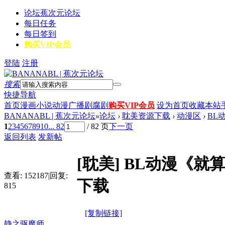
论坛
蕉次元论坛
每日任务
每日签到
购买VIP会员
登陆
注册
搜索
快捷导航
首页
漫画
小说
动漫
广播剧
腐剧
购买VIP会员
设为首页
收藏本站
BANANABL | 蕉次元论坛
»
论坛
›
耽美资源下载
›
动漫区
›
BL
1
2
3
4
5
6
7
8
9
10
... 82
/ 82 页
下一页
返回列表
发新帖
[耽美]
BL动漫《就
查看:
152187
|
回复:
下载
815
[复制链接]
静之驱魔师