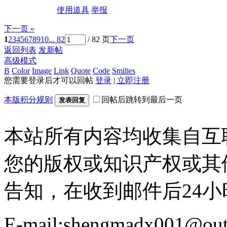
使用道具
举报
下一页 »
1
2
3
4
5
6
7
8
9
10
... 82
/ 82 页
下一页
返回列表
发新帖
高级模式
B
Color
Image
Link
Quote
Code
Smilies
您需要登录后才可以回帖
登录
|
立即注册
本版积分规则
回帖后跳转到最后一页
发表回复
本站所有内容均收集自互
您的版权或知识产权或其
告知，在收到邮件后24
E-mail:shengmadx001@out