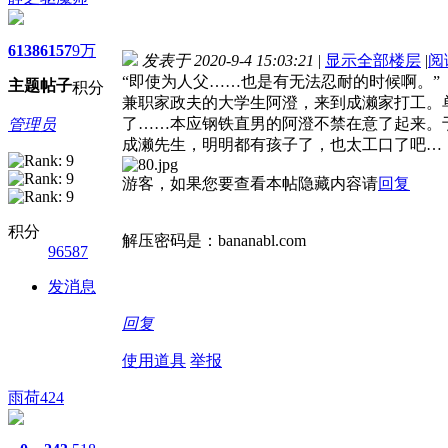
6138
6157
9万
发表于 2020-9-4 15:03:21
|
显示全部楼层
|
阅
“即使为人父……也是有无法忍耐的时候啊。”
主题
帖子
积分
兼职家政夫的大学生阿澄，来到成濑家打工。
了……本应钢铁直男的阿澄不禁在意了起来。
管理员
成濑先生，明明都有孩子了，也太工口了吧…
游客，如果您要查看本帖隐藏内容请
回复
积分
解压密码是：bananabl.com
96587
发消息
回复
使用道具
举报
雨荷424