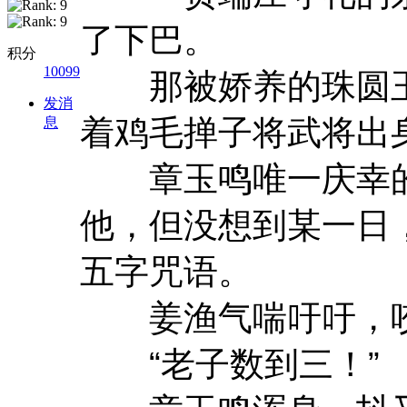
了下巴。
积分
10099
那被娇养的珠圆玉
发消
着鸡毛掸子将武将出
息
章玉鸣唯一庆幸的
他，但没想到某一日
五字咒语。
姜渔气喘吁吁，咬
“老子数到三！”