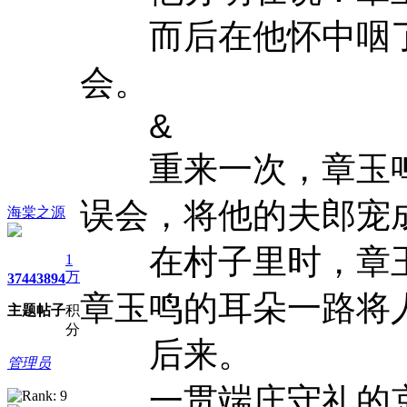
而后在他怀中咽了
会。
&
重来一次，章玉鸣
误会，将他的夫郎宠
海棠之源
在村子里时，章玉
1
万
3744
3894
章玉鸣的耳朵一路将
主题
帖子
积
分
后来。
管理员
一贯端庄守礼的京