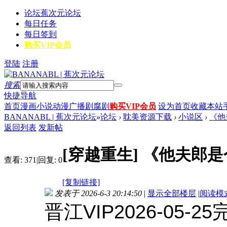
论坛
蕉次元论坛
每日任务
每日签到
购买VIP会员
登陆
注册
搜索
快捷导航
首页
漫画
小说
动漫
广播剧
腐剧
购买VIP会员
设为首页
收藏本站
BANANABL | 蕉次元论坛
»
论坛
›
耽美资源下载
›
小说区
›
《他
返回列表
发新帖
[穿越重生]
《他夫郎是
查看:
371
|
回复:
0
[复制链接]
发表于 2026-6-3 20:14:50
|
显示全部楼层
|
阅读模
晋江VIP2026-05-25