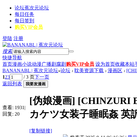
论坛
蕉次元论坛
每日任务
每日签到
购买VIP会员
登陆
注册
搜索
快捷导航
首页
漫画
小说
动漫
广播剧
腐剧
购买VIP会员
设为首页
收藏本站
BANANABL | 蕉次元论坛
»
论坛
›
耽美资源下载
›
漫画区
›
[CH
1
2
3
/ 3 页
下一页
返回列表
我要发漫画
[伪娘漫画]
[CHINZU
查看:
1931
|
カケツ女装子睡眠姦 英訳 
回复:
20
[复制链接]