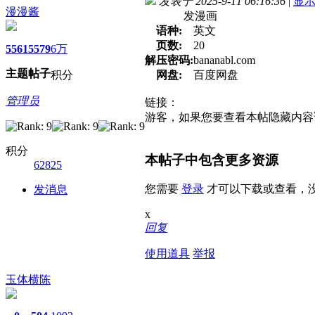
发表于 2025-9-11 06:16:36
|
显
漫漫酱
发漫画
语种:
英文
页数:
20
5561
5579
6万
解压密码:
bananabl.com
主题
帖子
积分
网盘:
百度网盘
管理员
链接：
游客，如果您要查看本帖隐藏内容
积分
本帖子中包含更多资源
62825
您需要
登录
才可以下载或查看，
发消息
x
回复
使用道具
举报
玉体横陈