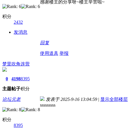
感谢楼主的分享呀~楼主辛苦啦~
积分
2432
发消息
回复
使用道具
举报
梦里吹角连营
0
4198
8395
主题
帖子
积分
论坛元老
发表于 2025-9-16 13:04:59
|
显示全部楼层
sssssssss
积分
8395